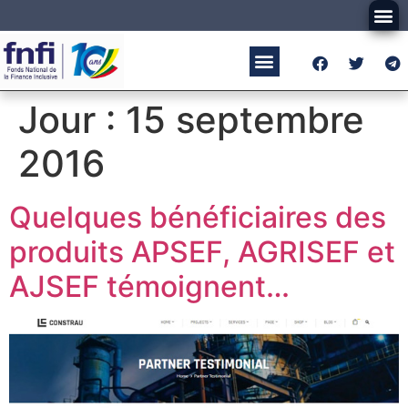
Jour :
15 septembre
2016
Quelques bénéficiaires des
produits APSEF, AGRISEF et
AJSEF témoignent…