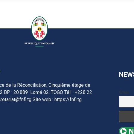
O
NEW
ace de la Réconciliation, Cinquième étage de
 BP : 20.889 Lomé 02, TOGO Tél. : +228 22
Email
retariat@fnfi.tg Site web : https://fnfi.tg