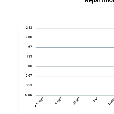
Répartitio
2.33
2.00
1.67
1.33
1.00
0.67
0.33
0.00
AJSEF
APSEF
PAIF
AGRISEF
PAF