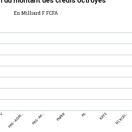
n du montant des crédis octroyés
En Milliard F FCFA
FV
PAS-AGRI...
PNPER
PS
N\'KOD...
PAS-AP...
KIFFE