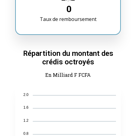
0
Taux de remboursement
Répartition du montant des
crédis octroyés
En Milliard F FCFA
2.0
1.6
1.2
0.8