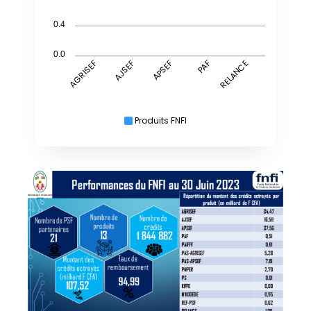
0.4
0.0
AJSEF
APSEF
RELANCE
AGRISEF
PAF
Produits FNFI