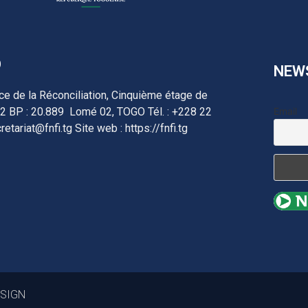
O
NEW
ace de la Réconciliation, Cinquième étage de
 BP : 20.889 Lomé 02, TOGO Tél. : +228 22
Email
retariat@fnfi.tg Site web : https://fnfi.tg
DESIGN