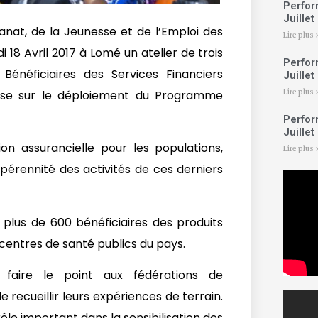
Perfor
Juille
anat, de la Jeunesse et de l’Emploi des
Lire plus 
18 Avril 2017 à Lomé un atelier de trois
Perfor
énéficiaires des Services Financiers
Juille
ase sur le déploiement du Programme
Lire plus 
Perfor
Juille
n assurancielle pour les populations,
Lire plus 
a pérennité des activités de ces derniers
plus de 600 bénéficiaires des produits
 centres de santé publics du pays.
 faire le point aux fédérations de
recueillir leurs expériences de terrain.
rôle important dans la sensibilisation des