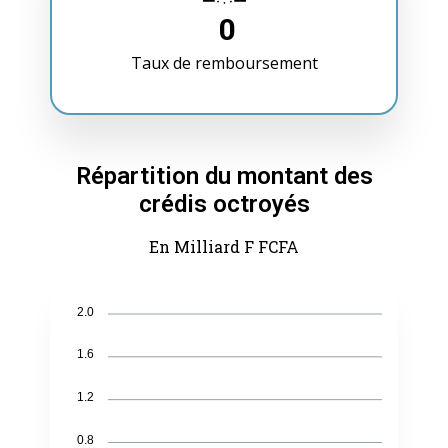
0
Taux de remboursement
Répartition du montant des
crédis octroyés
En Milliard F FCFA
2.0
1.6
1.2
0.8