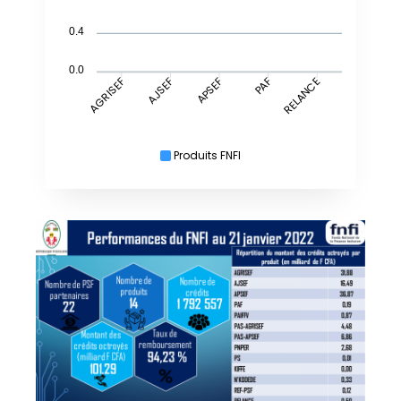
0.4
0.0
AJSEF
APSEF
RELANCE
AGRISEF
PAF
Produits FNFI