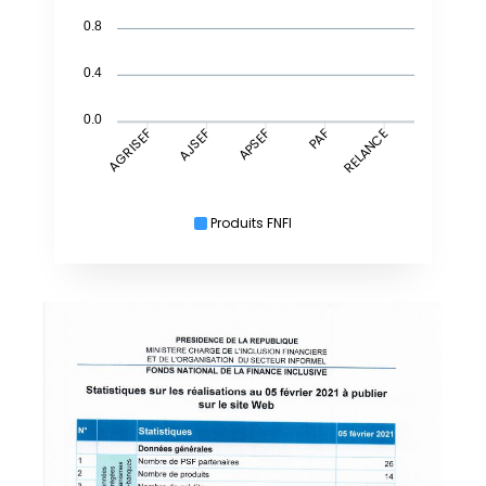
0.8
0.4
0.0
AJSEF
APSEF
RELANCE
AGRISEF
PAF
Produits FNFI