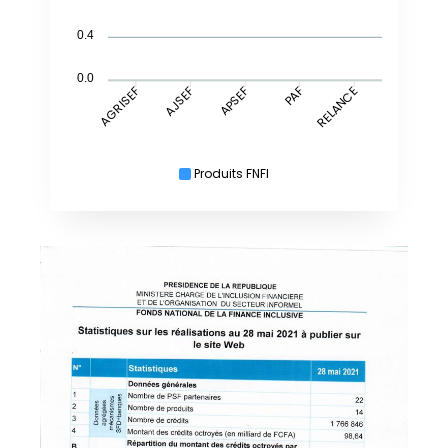
0.4
0.0
AJSEF
APSEF
RELANCE
AGRISEF
PAF
Produits FNFI