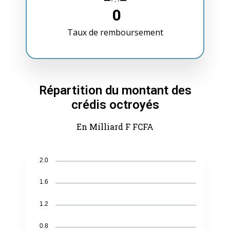
0
Taux de remboursement
Répartition du montant des
crédis octroyés
En Milliard F FCFA
2.0
1.6
1.2
0.8