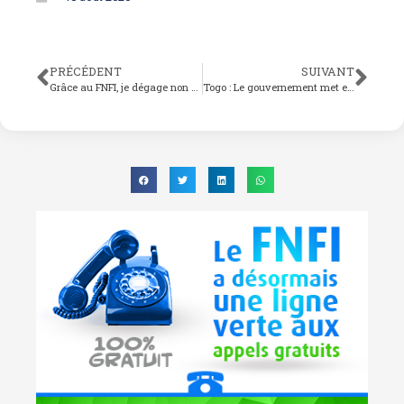
PRÉCÉDENT
SUIVANT
Grâce au FNFI, je dégage non seulement des revenus mais aussi je renforce mon pouvoir d’achat…’’, Roukéyatou Mohammed, bénéficiaire FNFI et commerçante à Lomé
Togo : Le gouvernement met en place 20 milliards FCFA pour relancer les PME